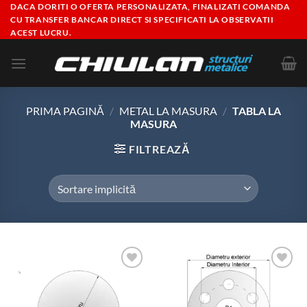
Skip
DACA DORITI O OFERTA PERSONALIZATA, FINALIZATI COMANDA
CU TRANSFER BANCAR DIRECT SI SPECIFICATI LA OBSERVATII
to
ACEST LUCRU.
content
PRIMA PAGINĂ
/
METAL LA MASURA
/
TABLA LA
MASURA
FILTREAZĂ
Add to
Add to