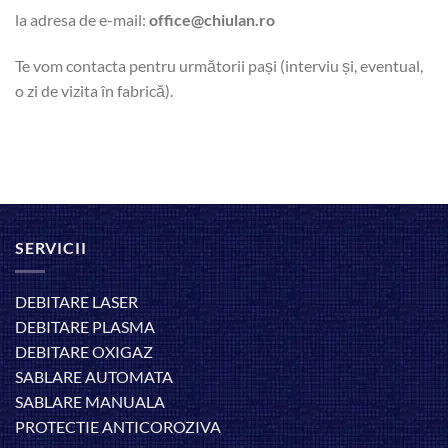
la adresa de e-mail:
office@chiulan.ro
Te vom contacta pentru următorii pași (interviu și, eventual,
o zi de vizita în fabrică).
SERVICII
DEBITARE LASER
DEBITARE PLASMA
DEBITARE OXIGAZ
SABLARE AUTOMATA
SABLARE MANUALA
PROTECTIE ANTICOROZIVA