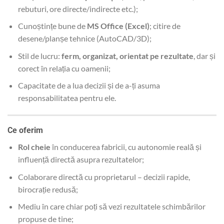
rebuturi, ore directe/indirecte etc.);
Cunoștințe bune de
MS Office (Excel)
; citire de
desene/planșe tehnice (AutoCAD/3D);
Stil de lucru:
ferm, organizat, orientat pe rezultate
, dar și
corect în relația cu oamenii;
Capacitate de a lua decizii și de a-ți asuma
responsabilitatea pentru ele.
Ce oferim
Rol cheie
în conducerea fabricii, cu autonomie reală și
influență directă asupra rezultatelor;
Colaborare directă cu proprietarul – decizii rapide,
birocrație redusă;
Mediu în care chiar poți să vezi rezultatele schimbărilor
propuse de tine;