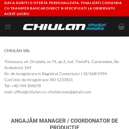
Skip
DACA DORITI O OFERTA PERSONALIZATA, FINALIZATI COMANDA
CU TRANSFER BANCAR DIRECT SI SPECIFICATI LA OBSERVATII
to
ACEST LUCRU.
content
CHIULAN SRL
Timisoara, str. Drubeta, nr.74, ap.3, Jud. TimisP.L. Caransebes, Str.
Ardealului 169
Nr. de inregistrare in Registrul Comertului J 35/568/1994
Cod Unic de Inregistrare: RO 5237831
Tel: +40 744 304078
mail: office@chiulan.ro, chiulan.ioan@gmail.com
ANGAJĂM MANAGER / COORDONATOR DE
PRODUCȚIE