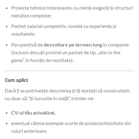
Proiecte tehnice interesante, cu clienți exigenți și structuri
metalice complexe;
Pachet salarial competitiv, corelat cu experiența și
rezultatele;
Perspectivă de
dezvoltare pe termen lung
în companie
(inclusiv discuții privind un pachet de tip „skin in the
game”, în funcție de rezultate).
Cum aplici
Dacă ți se potrivește descrierea și îți dorești să construiești,
nu doar să “ții lucrurile în viață”, trimite-ne:
CV-ul tău actualizat,
eventual câteva exemple scurte de proiecte/rezultate din
roluri anterioare,