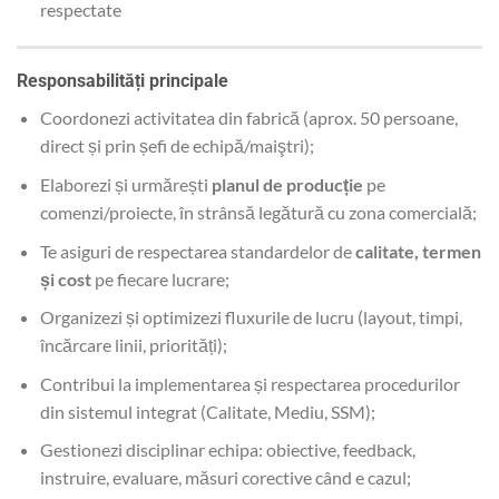
respectate
Responsabilități principale
Coordonezi activitatea din fabrică (aprox. 50 persoane,
direct și prin șefi de echipă/maiştri);
Elaborezi și urmărești
planul de producție
pe
comenzi/proiecte, în strânsă legătură cu zona comercială;
Te asiguri de respectarea standardelor de
calitate, termen
și cost
pe fiecare lucrare;
Organizezi și optimizezi fluxurile de lucru (layout, timpi,
încărcare linii, priorități);
Contribui la implementarea și respectarea procedurilor
din sistemul integrat (Calitate, Mediu, SSM);
Gestionezi disciplinar echipa: obiective, feedback,
instruire, evaluare, măsuri corective când e cazul;