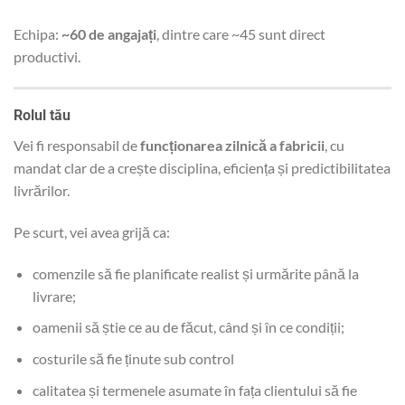
Echipa:
~60 de angajați
, dintre care ~45 sunt direct
productivi.
Rolul tău
Vei fi responsabil de
funcționarea zilnică a fabricii
, cu
mandat clar de a crește disciplina, eficiența și predictibilitatea
livrărilor.
Pe scurt, vei avea grijă ca:
comenzile să fie planificate realist și urmărite până la
livrare;
oamenii să știe ce au de făcut, când și în ce condiții;
costurile să fie ținute sub control
calitatea și termenele asumate în fața clientului să fie