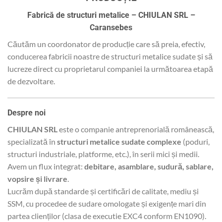
Fabrică de structuri metalice – CHIULAN SRL –
Caransebes
Căutăm un coordonator de producție care să preia, efectiv,
conducerea fabricii noastre de structuri metalice sudate și să
lucreze direct cu proprietarul companiei la următoarea etapă
de dezvoltare.
Despre noi
CHIULAN SRL
este o companie antreprenorială românească,
specializată în
structuri metalice sudate complexe
(poduri,
structuri industriale, platforme, etc.), în serii mici și medii.
Avem un flux integrat:
debitare, asamblare, sudură, sablare,
vopsire și livrare
.
Lucrăm după standarde și certificări de calitate, mediu și
SSM, cu procedee de sudare omologate și exigențe mari din
partea clienților (clasa de executie EXC4 conform EN1090).